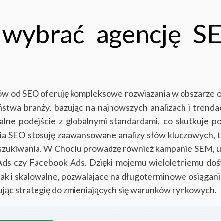
 wybrać agencję S
rów od SEO oferuję kompleksowe rozwiązania w obszarze o
aństwa branży, bazując na najnowszych analizach i tren
alne podejście z globalnymi standardami, co skutkuje p
ia SEO stosuję zaawansowane analizy słów kluczowych, te
wyszukiwania. W Chodlu prowadzę również kampanie SEM, u
Ads czy Facebook Ads.
Dzięki mojemu wieloletniemu doś
, jak i skalowalne, pozwalające na długoterminowe osiąga
wując strategię do zmieniających się warunków rynkowych.