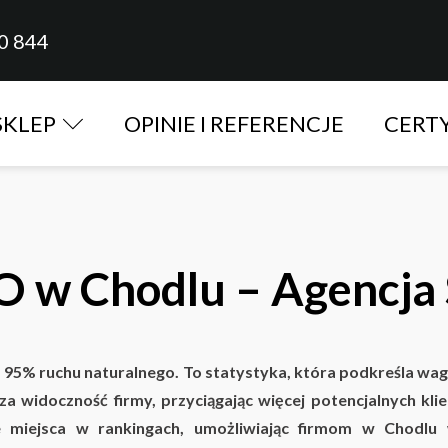
0 844
SKLEP
OPINIE I REFERENCJE
CERT
O w Chodlu – Agencja
95% ruchu naturalnego. To statystyka, która podkreśla wagę
 widoczność firmy, przyciągając więcej potencjalnych kli
e miejsca w rankingach, umożliwiając firmom w Chodlu 