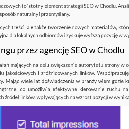
czowych to istotny element strategii SEO w Chodlu. Anali
w sposób naturalny i przemyślany.
jących treści, ale także tworzenie nowych materiałów, kt
akcyjna dla lokalnych odbiorców i zyskuje wyższą pozycję w
ldingu przez agencję SEO w Chodlu
działań mających na celu zwiększenie autorytetu strony
 jakościowych i zróżnicowanych linków. Współpracuję 
y. Mając wiele lat doświadczenia w branży wiem gdzie ku
nętrzne, co umożliwia efektywne kierowanie ruchu na
ch źródeł linków, wpływających na wzrost pozycji w wynik