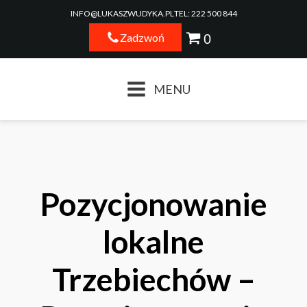
INFO@LUKASZWUDYKA.PL
TEL: 222 500 844
Zadzwoń
MENU
Pozycjonowanie
lokalne
Trzebiechów –