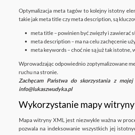
Optymalizacja meta tagów to kolejny istotny e
takie jak meta title czy meta description, są kl
meta title – powinien być zwięzły i zawierać
meta description – ma na celu zachęcenie uż
meta keywords – choć nie są już tak istotne, 
Wprowadzając odpowiednio zoptymalizowane meta 
ruchu na stronie.
Zachęcam Państwa do skorzystania z moje
info@lukaszwudyka.pl
Wykorzystanie mapy witryn
Mapa witryny XML jest niezwykle ważna w proce
pozwala na indeksowanie wszystkich jej istot