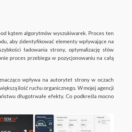
 pod kątem algorytmów wyszukiwarek. Proces ten
z kodu, aby zidentyfikować elementy wpływające na
ybkości ładowania strony, optymalizację słów
bnie proces przebiega w pozycjonowaniu na całą
o znacząco wpływa na autorytet strony w oczach
iększą ilość ruchu organicznego. W mojej agencji
Państwu długotrwałe efekty. Co podkreśla mocno