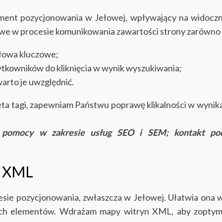
lement pozycjonowania w Jełowej, wpływający na widoczn
uczowe w procesie komunikowania zawartości strony zarówno
 słowa kluczowe;
ytkowników do kliknięcia w wynik wyszukiwania;
warto je uwzględnić.
tagi, zapewniam Państwu poprawę klikalności w wynikac
j pomocy w zakresie usług SEO i SEM; kontakt p
y XML
sie pozycjonowania, zwłaszcza w Jełowej. Ułatwia ona w
nych elementów. Wdrażam mapy witryn XML, aby zoptyma