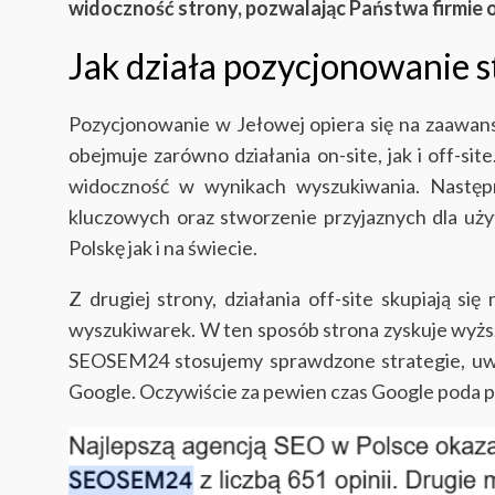
widoczność strony, pozwalając Państwa firmie 
Jak działa pozycjonowanie s
Pozycjonowanie w Jełowej opiera się na zaawan
obejmuje zarówno działania on-site, jak i off-si
widoczność w wynikach wyszukiwania. Następn
kluczowych oraz stworzenie przyjaznych dla uż
Polskę jak i na świecie.
Z drugiej strony, działania off-site skupiają
wyszukiwarek. W ten sposób strona zyskuje wyższ
SEOSEM24 stosujemy sprawdzone strategie, uwzg
Google. Oczywiście za pewien czas Google poda 