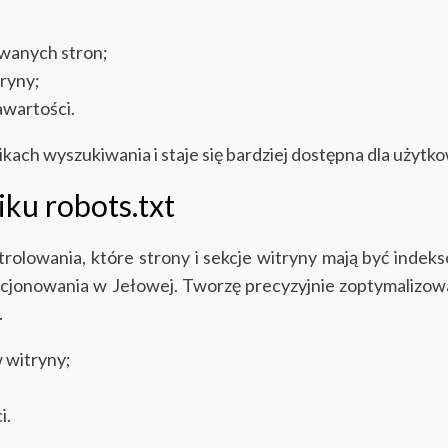
wanych stron;
tryny;
awartości.
kach wyszukiwania i staje się bardziej dostępna dla użytk
iku robots.txt
ntrolowania, które strony i sekcje witryny mają być ind
ycjonowania w Jełowej. Tworzę precyzyjnie zoptymalizowa
.
 witryny;
i.