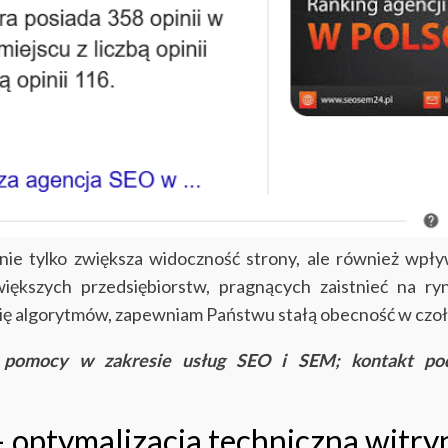
e tylko zwiększa widoczność strony, ale również wpływ
 większych przedsiębiorstw, pragnących zaistnieć na r
się algorytmów, zapewniam Państwu stałą obecność w cz
j pomocy w zakresie usług SEO i SEM; kontakt p
 optymalizacja techniczna witry