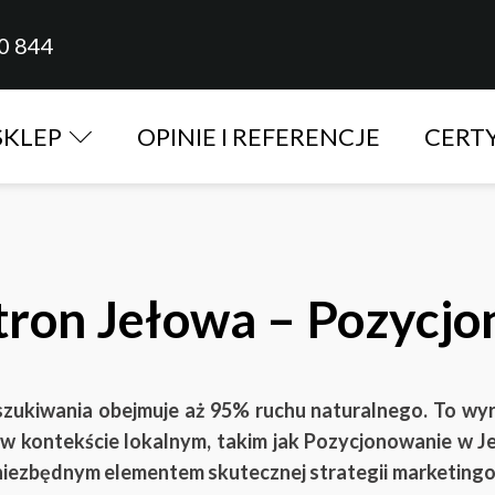
0 844
SKLEP
OPINIE I REFERENCJE
CERT
tron Jełowa – Pozycjo
kiwania obejmuje aż 95% ruchu naturalnego. To wyraź
 w kontekście lokalnym, takim jak Pozycjonowanie w J
 niezbędnym elementem skutecznej strategii marketingo