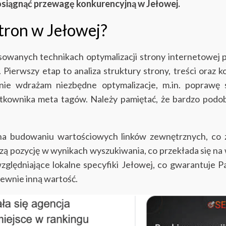
osiągnąć przewagę konkurencyjną w Jełowej.
tron w Jełowej?
sowanych technikach optymalizacji strony internetowej
te. Pierwszy etap to analiza struktury strony, treści ora
ie wdrażam niezbędne optymalizacje, m.in. poprawę sz
ytkownika meta tagów. Należy pamiętać, że bardzo podo
 się na budowaniu wartościowych linków zewnętrznych, c
ą pozycję w wynikach wyszukiwania, co przekłada się na w
lędniające lokalne specyfiki Jełowej, co gwarantuje 
pewnie inną wartość.