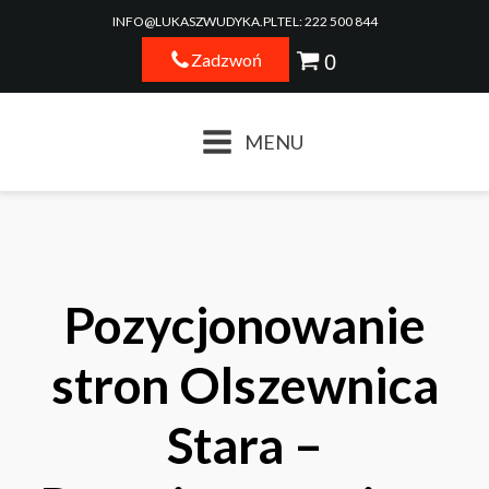
INFO@LUKASZWUDYKA.PL
TEL: 222 500 844
Zadzwoń
MENU
Pozycjonowanie
stron Olszewnica
Stara –